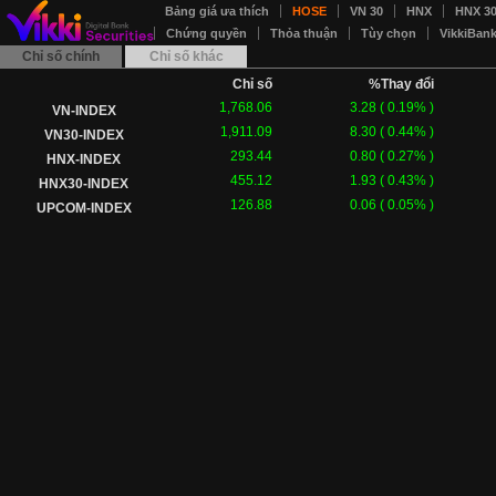
Bảng giá ưa thích
HOSE
VN 30
HNX
HNX 3
Chứng quyền
Thỏa thuận
Tùy chọn
VikkiBan
Chỉ số chính
Chỉ số khác
Chỉ số
%Thay đổi
1,768.06
3.28
(
0.19
% )
VN-INDEX
1,911.09
8.30
(
0.44
% )
VN30-INDEX
293.44
0.80
(
0.27
% )
HNX-INDEX
455.12
1.93
(
0.43
% )
HNX30-INDEX
126.88
0.06
(
0.05
% )
UPCOM-INDEX