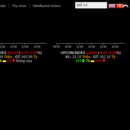
huận
Tùy chọn
VikkiBankS Online
1:00
12:00
13:00
14:00
09:00
10:00
11:00
12:00
13:00
14:00
NDEX
453.19
(
-5.75
-1.25
%)
UPCOM INDEX
126.82
(
-0.33
-0.26
%)
48
Triệu
- GT:
960.98
Tỷ
KL:
24.19
Triệu
- GT:
382.18
Tỷ
6
22
Đóng cửa
107
70
107