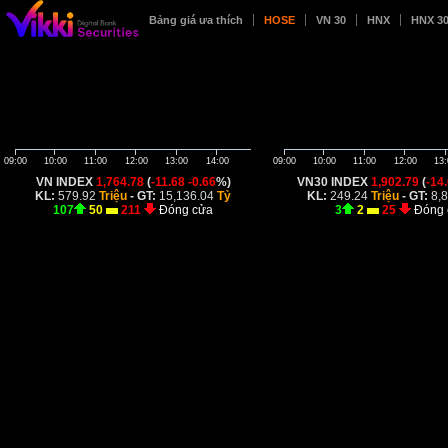
Bảng giá ưa thích
HOSE
VN 30
HNX
HNX 3
09:00
10:00
11:00
12:00
13:00
14:00
09:00
10:00
11:00
12:00
13:
VN INDEX
1,764.78
(
-11.68
-0.66
%)
VN30 INDEX
1,902.79
(
-14
KL:
579.92
Triệu
- GT:
15,136.04
Tỷ
KL:
249.24
Triệu
- GT:
8,
107
50
211
Đóng cửa
3
2
25
Đóng