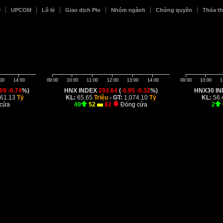
0
UPCOM
Lô lẻ
Giao dịch Plo
Nhóm ngành
Chứng quyền
Thỏa t
00
14:00
09:00
10:00
11:00
12:00
13:00
14:00
09:00
10:00
1
.09
-0.74
%)
HNX INDEX
292.64
(
-0.95
-0.32
%)
HNX30 I
861.13
Tỷ
KL:
65.65
Triệu
- GT:
1,074.10
Tỷ
KL:
56.
 cửa
49
52
82
Đóng cửa
2