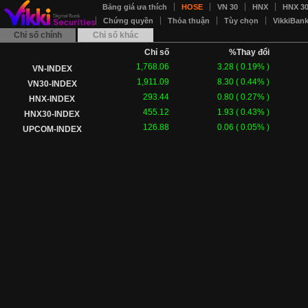
Bảng giá ưa thích
HOSE
VN 30
HNX
HNX 3
Chứng quyền
Thỏa thuận
Tùy chọn
VikkiBan
Chỉ số chính
Chỉ số khác
Chỉ số
%Thay đổi
1,768.06
3.28
(
0.19
% )
VN-INDEX
1,911.09
8.30
(
0.44
% )
VN30-INDEX
293.44
0.80
(
0.27
% )
HNX-INDEX
455.12
1.93
(
0.43
% )
HNX30-INDEX
126.88
0.06
(
0.05
% )
UPCOM-INDEX