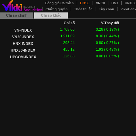
Bảng giá ưa thích
HOSE
VN 30
HNX
HNX 3
Chứng quyền
Thỏa thuận
Tùy chọn
VikkiBan
Chỉ số chính
Chỉ số khác
Chỉ số
%Thay đổi
1,768.06
3.28
(
0.19
% )
VN-INDEX
1,911.09
8.30
(
0.44
% )
VN30-INDEX
293.44
0.80
(
0.27
% )
HNX-INDEX
455.12
1.93
(
0.43
% )
HNX30-INDEX
126.88
0.06
(
0.05
% )
UPCOM-INDEX