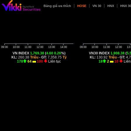
Bảng giá ưa thích
HOSE
VN 30
HNX
HNX 3
09:00
10:00
11:00
12:00
13:00
14:00
09:00
10:00
11:00
12:00
13:
VN INDEX
1,769.38
(
4.60
0.26
%)
VN30 INDEX
1,908.38
(
5.
KL:
260.38
Triệu
- GT:
7,358.75
Tỷ
KL:
130.92
Triệu
- GT:
4,
178
64
100
Liên tục
18
2
10
Liên