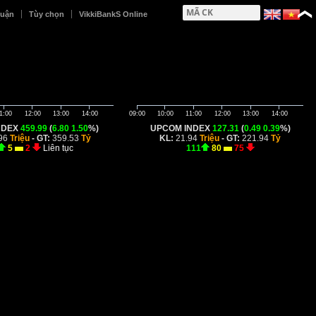
huận
Tùy chọn
VikkiBankS Online
1:00
12:00
13:00
14:00
09:00
10:00
11:00
12:00
13:00
14:00
NDEX
459.99
(
6.80
1.50
%)
UPCOM INDEX
127.31
(
0.49
0.39
%)
96
Triệu
- GT:
359.53
Tỷ
KL:
21.94
Triệu
- GT:
221.94
Tỷ
5
2
Liên tục
111
80
75