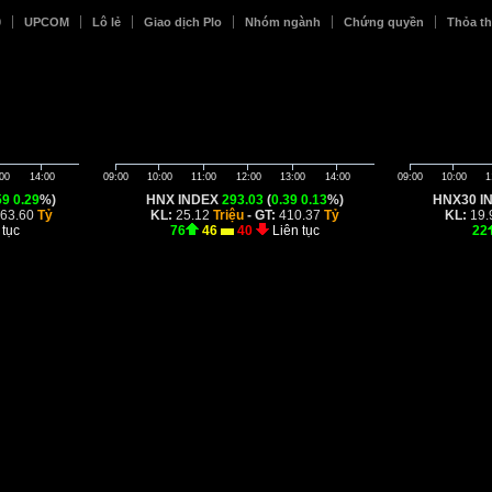
0
UPCOM
Lô lẻ
Giao dịch Plo
Nhóm ngành
Chứng quyền
Thỏa t
00
14:00
09:00
10:00
11:00
12:00
13:00
14:00
09:00
10:00
1
59
0.29
%)
HNX INDEX
293.03
(
0.39
0.13
%)
HNX30 I
763.60
Tỷ
KL:
25.12
Triệu
- GT:
410.37
Tỷ
KL:
19.
 tục
76
46
40
Liên tục
22