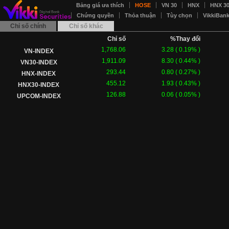
Bảng giá ưa thích
HOSE
VN 30
HNX
HNX 3
Chứng quyền
Thỏa thuận
Tùy chọn
VikkiBan
Chỉ số chính
Chỉ số khác
Chỉ số
%Thay đổi
1,768.06
3.28
(
0.19
% )
VN-INDEX
1,911.09
8.30
(
0.44
% )
VN30-INDEX
293.44
0.80
(
0.27
% )
HNX-INDEX
455.12
1.93
(
0.43
% )
HNX30-INDEX
126.88
0.06
(
0.05
% )
UPCOM-INDEX