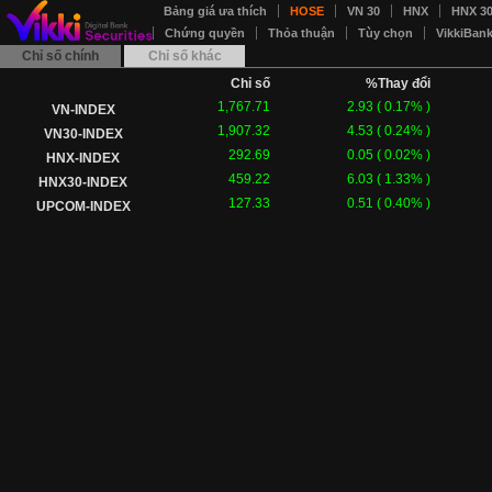
Bảng giá ưa thích
HOSE
VN 30
HNX
HNX 3
Chứng quyền
Thỏa thuận
Tùy chọn
VikkiBan
Chỉ số chính
Chỉ số khác
Chỉ số
%Thay đổi
1,767.71
2.93
(
0.17
% )
VN-INDEX
1,907.32
4.53
(
0.24
% )
VN30-INDEX
292.69
0.05
(
0.02
% )
HNX-INDEX
459.22
6.03
(
1.33
% )
HNX30-INDEX
127.33
0.51
(
0.40
% )
UPCOM-INDEX