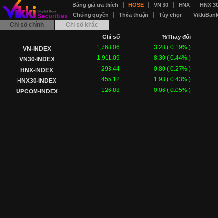
Bảng giá ưa thích
HOSE
VN 30
HNX
HNX 3
Chứng quyền
Thỏa thuận
Tùy chọn
VikkiBan
Chỉ số chính
Chỉ số khác
Chỉ số
%Thay đổi
1,768.06
3.28
(
0.19
% )
VN-INDEX
1,911.09
8.30
(
0.44
% )
VN30-INDEX
293.44
0.80
(
0.27
% )
HNX-INDEX
455.12
1.93
(
0.43
% )
HNX30-INDEX
126.88
0.06
(
0.05
% )
UPCOM-INDEX